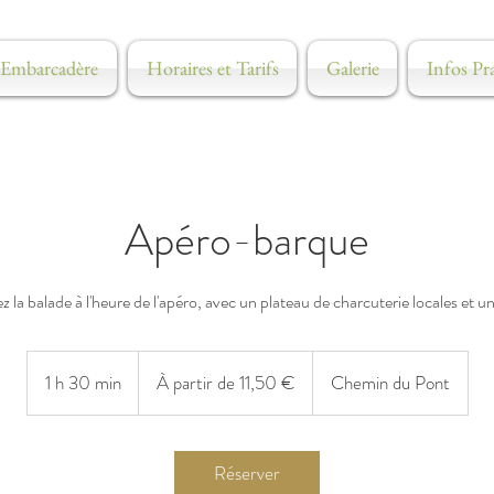
Embarcadère
Horaires et Tarifs
Galerie
Infos Pr
Apéro-barque
 la balade à l'heure de l'apéro, avec un plateau de charcuterie locales et u
À
partir
1 h 30 min
1
À partir de 11,50 €
Chemin du Pont
de
11,50
3
euros
0
m
Réserver
i